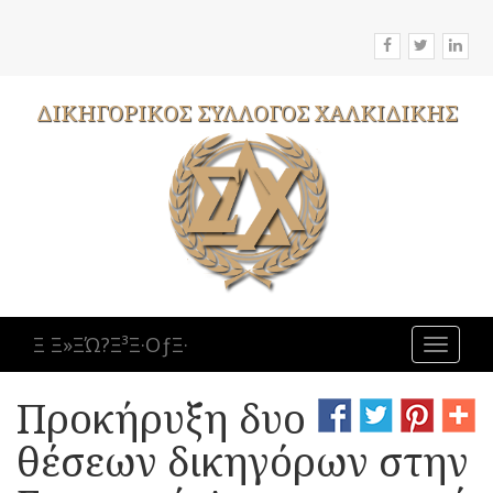
ΔΙΚΗΓΟΡΙΚΟΣ
ΣΥΛΛΟΓΟΣ
ΧΑΛΚΙΔΙΚΗΣ
Ξ Ξ»ΞΏ?Ξ³Ξ·ΟƒΞ·
Toggle
navigat
Προκήρυξη δυο
θέσεων δικηγόρων στην