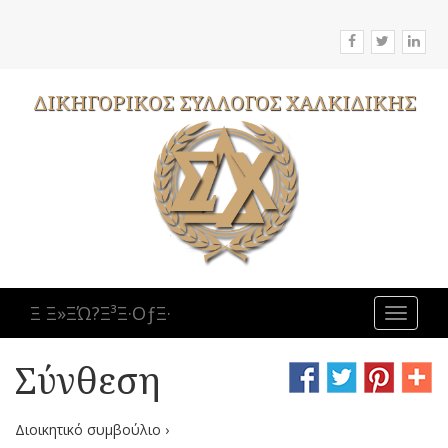
ΔΙΚΗΓΟΡΙΚΟΣ
ΣΥΛΛΟΓΟΣ
ΧΑΛΚΙΔΙΚΗΣ
Ξ Ξ»ΞΏ?Ξ³Ξ·ΟƒΞ·
Toggle
navigat
Σύνθεση
Διοικητικό συμβούλιο ›