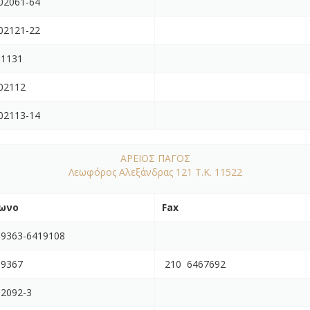
02061-64
02121-22
01131
02112
02113-14
ΑΡΕΙΟΣ ΠΑΓΟΣ
Λεωφόρος Αλεξάνδρας 121 Τ.Κ. 11522
ωνο
Fax
19363-6419108
19367
210 6467692
02092-3