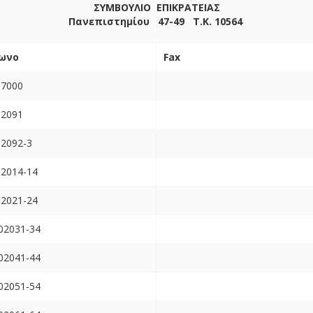
ΣΥΜΒΟΥΛΙΟ ΕΠΙΚΡΑΤΕΙΑΣ
Πανεπιστημίου 47-49 Τ.Κ. 10564
ωνο
Fax
67000
02091
02092-3
02014-14
02021-24
02031-34
02041-44
02051-54