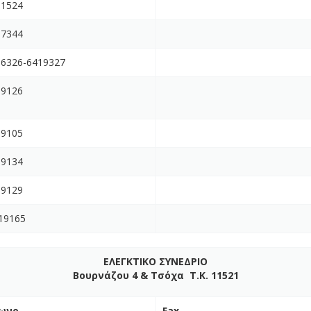
11524
57344
66326-6419327
19126
19105
19134
19129
19165
ΕΛΕΓΚΤΙΚΟ ΣΥΝΕΔΡΙΟ
Βουρνάζου 4 & Τσόχα Τ.Κ. 11521
ωνο
Fax