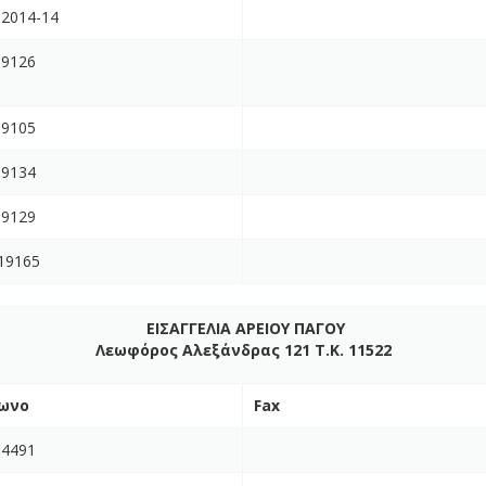
02014-14
19126
19105
19134
19129
19165
ΕΙΣΑΓΓΕΛΙΑ ΑΡΕΙΟΥ ΠΑΓΟΥ
Λεωφόρος Αλεξάνδρας 121 Τ.Κ. 11522
ωνο
Fax
54491