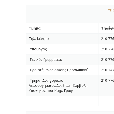
ΥΠ
Τμήμα
Τηλέφ
Τηλ. Κέντρο
210 77
Υπουργός
210 77
Γενικός Γραμματέας
210 77
Προϊστάμενος Δ/νσης Προσωπικού
210 74
Τμήμα Δικηγoρικoύ
210 77
Λειτoυργήματoς,Δικ.Επιμ., Συμβολ.,
Υποθηκοφ. και Κτημ. Γραφ