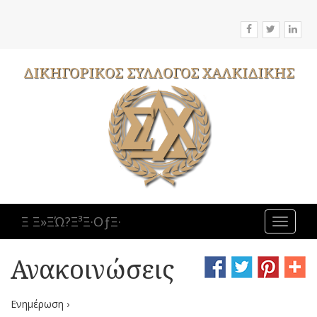
ΔΙΚΗΓΟΡΙΚΟΣ
ΣΥΛΛΟΓΟΣ
ΧΑΛΚΙΔΙΚΗΣ
Ξ Ξ»ΞΏ?Ξ³Ξ·ΟƒΞ·
Toggle
navigat
Ανακοινώσεις
Ενημέρωση ›