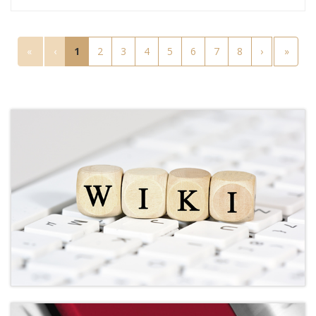
«
‹
1
2
3
4
5
6
7
8
›
»