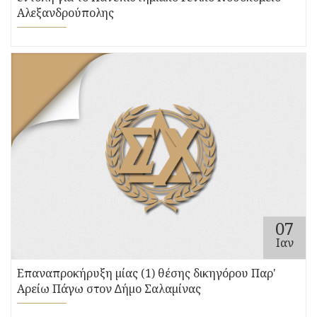
Αλεξανδρούπολης
07
Ιαν
Επαναπροκήρυξη µίας (1) θέσης δικηγόρου Παρ'
Αρείω Πάγω στον ∆ήµο Σαλαµίνας