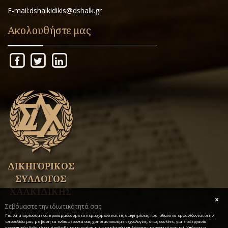
E-mail:dshalkidikis@dshalk.gr
Ακολουθήστε μας
ΔΙΚΗΓΟΡΙΚΟΣ
ΣΥΛΛΟΓΟΣ
ΧΑΛΚΙΔΙΚΗΣ
Σεβόμαστε την ιδιωτικότητά σας
Για να μπορέσουμε να προσαρμόσουμε το περιεχόμενο και τις διαφημίσεις που πιθανό να εμφανίζονται στην
ιστοσελίδα μας με βάση τα ενδιαφέροντά σας χρησιμοποιούμε τεχνολογίες, όπως cookies, για επεξεργασία
προσωπικών δεδομένων. Αποδεχθείτε τη χρήση των τεχνολογιών επιλέγοντας το σχετικό κουμπί. Υπάρχει η