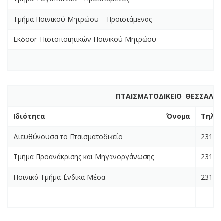
Τμήμα Ποινικού Μητρώου – Προϊστάμενος
Εκδοση Πιστοποιητικών Ποινικού Μητρώου
ΠΤΑΙΣΜΑΤΟΔΙΚΕΙΟ ΘΕΣΣΑΛΟ
Ιδιότητα
Όνομα
Τηλέ
Διευθύνουσα το Πταισματοδικείο
2310 
Τμήμα Προανάκρισης και Μηγανοργάνωσης
2310 
Ποινικό Τμήμα-΄Ενδικα Μέσα
2310 