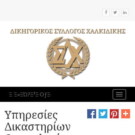
ΔΙΚΗΓΟΡΙΚΟΣ
ΣΥΛΛΟΓΟΣ
ΧΑΛΚΙΔΙΚΗΣ
Ξ Ξ»ΞΏ?Ξ³Ξ·ΟƒΞ·
Toggle
navigat
Υπηρεσίες
Δικαστηρίων