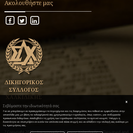
Ακολουθήστε μας
ΔΙΚΗΓΟΡΙΚΟΣ
ΣΥΛΛΟΓΟΣ
ΧΑΛΚΙΔΙΚΗΣ
Σεβόμαστε την ιδιωτικότητά σας
Για να μπορέσουμε να προσαρμόσουμε το περιεχόμενο και τις διαφημίσεις που πιθανό να εμφανίζονται στην
ιστοσελίδα μας με βάση τα ενδιαφέροντά σας χρησιμοποιούμε τεχνολογίες, όπως cookies, για επεξεργασία
προσωπικών δεδομένων. Αποδεχθείτε τη χρήση των τεχνολογιών επιλέγοντας το σχετικό κουμπί. Υπάρχει η
δυνατότητα να επιστρέψετε σε αυτόν τον ιστότοπο ανά πάσα στιγμή και να αλλάξετε την επιλογή σας ανάλογα με
τις προτιμήσεις σας.
? Copyright 2026 - Δικηγορικός Σύλλογος Χαλκιδικής
Designed and