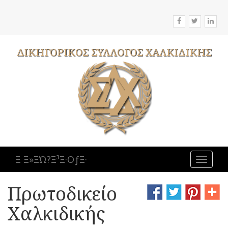
ΔΙΚΗΓΟΡΙΚΟΣ
ΣΥΛΛΟΓΟΣ
ΧΑΛΚΙΔΙΚΗΣ
Ξ Ξ»ΞΏ?Ξ³Ξ·ΟƒΞ·
Toggle
navigat
Πρωτοδικείο
Χαλκιδικής