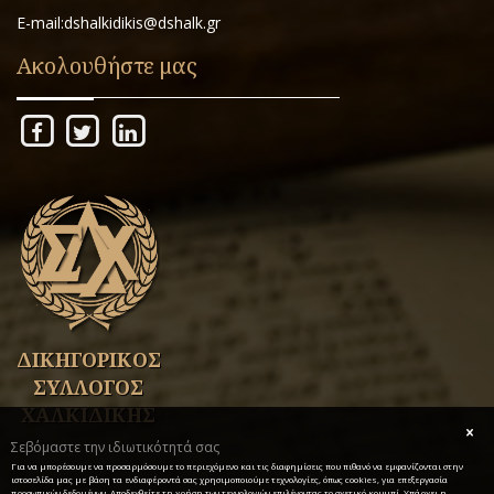
E-mail:dshalkidikis@dshalk.gr
Ακολουθήστε μας
ΔΙΚΗΓΟΡΙΚΟΣ
ΣΥΛΛΟΓΟΣ
ΧΑΛΚΙΔΙΚΗΣ
Σεβόμαστε την ιδιωτικότητά σας
Για να μπορέσουμε να προσαρμόσουμε το περιεχόμενο και τις διαφημίσεις που πιθανό να εμφανίζονται στην
ιστοσελίδα μας με βάση τα ενδιαφέροντά σας χρησιμοποιούμε τεχνολογίες, όπως cookies, για επεξεργασία
προσωπικών δεδομένων. Αποδεχθείτε τη χρήση των τεχνολογιών επιλέγοντας το σχετικό κουμπί. Υπάρχει η