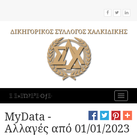
ΔΙΚΗΓΟΡΙΚΟΣ
ΣΥΛΛΟΓΟΣ
ΧΑΛΚΙΔΙΚΗΣ
Ξ Ξ»ΞΏ?Ξ³Ξ·ΟƒΞ·
Toggle
navigat
MyData -
Αλλαγές από 01/01/2023